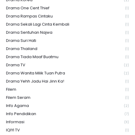
(2)
Drama One Cent Thief
(1)
Drama Rampas Cintaku
(1)
Drama Sekali Lagi Cinta Kembali
(1)
Drama Sentuhan Najwa
(1)
Drama Suri Hati
(1)
Drama Thailand
(1)
Drama Tiada Maaf Buatmu
(1)
Drama TV
(2)
Drama Wanita Milik Tuan Putra
(2)
Drama Yehh Jadu Hai Jinn Ka!
(1)
Filem
(1)
Filem Seram
(1)
Info Agama
(2)
Info Pendidikan
(7)
Informasi
(11)
IQIYI TV
(1)