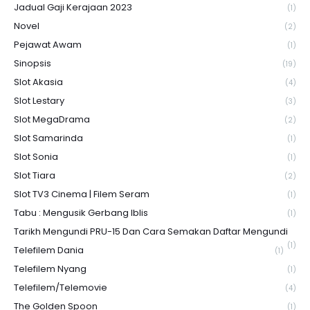
Jadual Gaji Kerajaan 2023
(1)
Novel
(2)
Pejawat Awam
(1)
Sinopsis
(19)
Slot Akasia
(4)
Slot Lestary
(3)
Slot MegaDrama
(2)
Slot Samarinda
(1)
Slot Sonia
(1)
Slot Tiara
(2)
Slot TV3 Cinema | Filem Seram
(1)
Tabu : Mengusik Gerbang Iblis
(1)
Tarikh Mengundi PRU-15 Dan Cara Semakan Daftar Mengundi
(1)
Telefilem Dania
(1)
Telefilem Nyang
(1)
Telefilem/Telemovie
(4)
The Golden Spoon
(1)