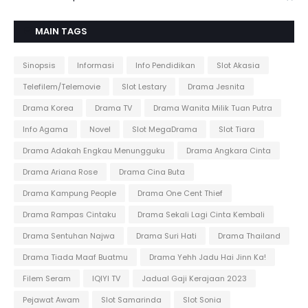
MAIN TAGS
Sinopsis
Informasi
Info Pendidikan
Slot Akasia
Telefilem/Telemovie
Slot Lestary
Drama Jesnita
Drama Korea
Drama TV
Drama Wanita Milik Tuan Putra
Info Agama
Novel
Slot MegaDrama
Slot Tiara
Drama Adakah Engkau Menungguku
Drama Angkara Cinta
Drama Ariana Rose
Drama Cina Buta
Drama Kampung People
Drama One Cent Thief
Drama Rampas Cintaku
Drama Sekali Lagi Cinta Kembali
Drama Sentuhan Najwa
Drama Suri Hati
Drama Thailand
Drama Tiada Maaf Buatmu
Drama Yehh Jadu Hai Jinn Ka!
Filem Seram
IQIYI TV
Jadual Gaji Kerajaan 2023
Pejawat Awam
Slot Samarinda
Slot Sonia