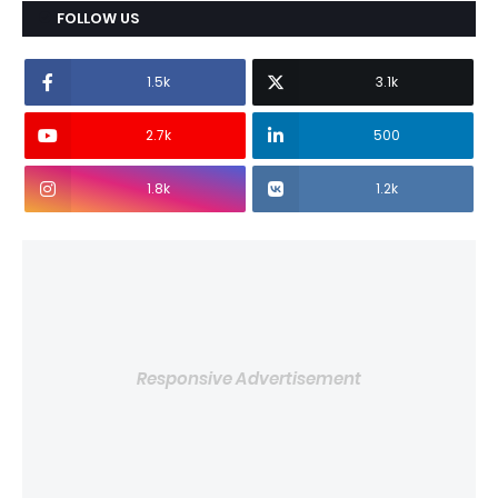
FOLLOW US
1.5k
3.1k
2.7k
500
1.8k
1.2k
Responsive Advertisement