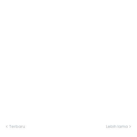
Terbaru
Lebih lama