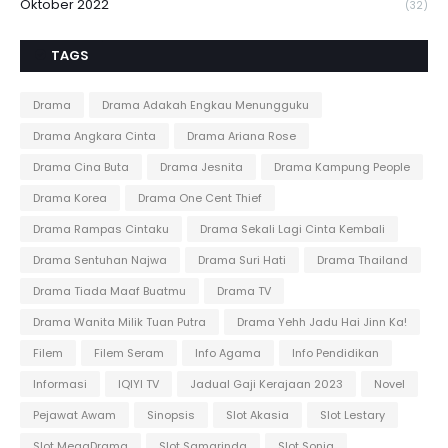
Oktober 2022
(32)
TAGS
Drama
Drama Adakah Engkau Menungguku
Drama Angkara Cinta
Drama Ariana Rose
Drama Cina Buta
Drama Jesnita
Drama Kampung People
Drama Korea
Drama One Cent Thief
Drama Rampas Cintaku
Drama Sekali Lagi Cinta Kembali
Drama Sentuhan Najwa
Drama Suri Hati
Drama Thailand
Drama Tiada Maaf Buatmu
Drama TV
Drama Wanita Milik Tuan Putra
Drama Yehh Jadu Hai Jinn Ka!
Filem
Filem Seram
Info Agama
Info Pendidikan
Informasi
IQIYI TV
Jadual Gaji Kerajaan 2023
Novel
Pejawat Awam
Sinopsis
Slot Akasia
Slot Lestary
Slot MegaDrama
Slot Samarinda
Slot Sonia