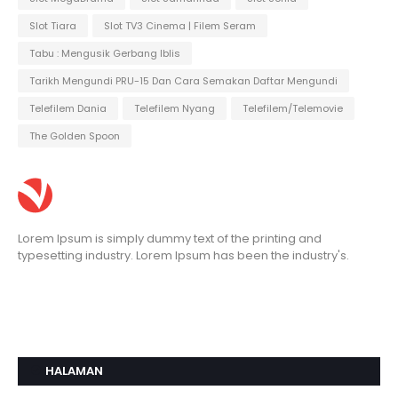
Slot Tiara
Slot TV3 Cinema | Filem Seram
Tabu : Mengusik Gerbang Iblis
Tarikh Mengundi PRU-15 Dan Cara Semakan Daftar Mengundi
Telefilem Dania
Telefilem Nyang
Telefilem/Telemovie
The Golden Spoon
Lorem Ipsum is simply dummy text of the printing and
typesetting industry. Lorem Ipsum has been the industry's.
HALAMAN